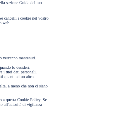
ella sezione Guida del tuo
Se cancelli i cookie nel vostro
to web.
ngo verranno mantenuti.
 quando lo desideri.
e i tuoi dati personali.
utti quanti ad un altro
celta, a meno che non ci siano
ndo a questa Cookie Policy. Se
 all'autorità di vigilanza