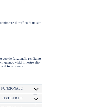
onitorare il traffico di un sito
do cookie funzionali, rendiamo
ni quando visiti il nostro sito
za il tuo consenso.
FUNZIONALE
CONSENT
TO
SERVICE
STATISTICHE
CONSENT
WORDPRESS
TO