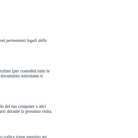
enti permanenti legali dello
rrelate (per comodità tutte le
 documento sottostante ti
ido del tuo computer o altri
arti durante la prossima visita.
to codice viene eseguito sui