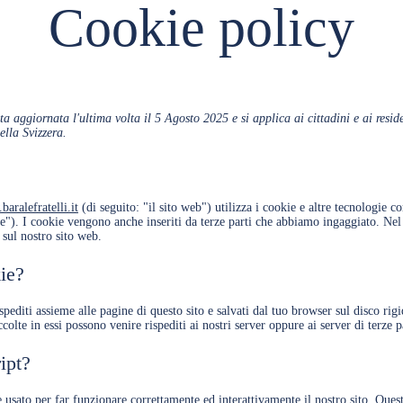
Cookie policy
ta aggiornata l'ultima volta il 5 Agosto 2025 e si applica ai cittadini e ai resid
lla Svizzera.
baralefratelli.it
(di seguito: "il sito web") utilizza i cookie e altre tecnologie co
e"). I cookie vengono anche inseriti da terze parti che abbiamo ingaggiato. Nel
sul nostro sito web.
ie?
spediti assieme alle pagine di questo sito e salvati dal tuo browser sul disco rig
colte in essi possono venire rispediti ai nostri server oppure ai server di terze p
ipt?
 usato per far funzionare correttamente ed interattivamente il nostro sito. Ques