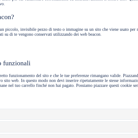
vo.
acon?
n piccolo, invisibile pezzo di testo o immagine su un sito che viene usato per m
ati su di te vengono conservati utilizzando dei web beacon.
o funzionali
rretto funzionamento del sito e che le tue preferenze rimangano valide. Piazzan
stro sito web. In questo modo non devi inserire ripetutamente le stesse informazio
ane nel tuo carrello finché non hai pagato. Possiamo piazzare questi cookie sen