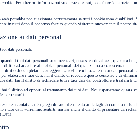
n cookie. Per ulteriori informazioni su queste opzioni, consultare le istruzioni n
o web potrebbe non funzionare correttamente se tutti i cookie sono disabilitati. 
nte inseriti dopo il consenso fornito quando visiterete nuovamente il nostro si
elazione ai dati personali
 tuoi dati personali:
re quando i tuoi dati personali sono necessari, cosa succede ad essi, quanto a lu
 il diritto ad accedere ai tuoi dati personali dei quali siamo a conoscenza.
ai il diritto di completare, correggere, cancellare o bloccare i tuoi dati personali
 per elaborare i tuoi dati, hai il diritto di revocare questo consenso e di eliminar
tuoi dati: hai il diritto di richiedere tutti i tuoi dati dal controllore e trasferirli t
 hai il diritto ad opporti al trattamento dei tuoi dati. Noi rispetteremo questa s
e per trattarli.
on esitate a contattarci. Si prega di fare riferimento ai dettagli di contatto in fo
 i tuoi dati, vorremmo sentirti, ma hai anche il diritto di presentare un reclamo
i Dati).
atto