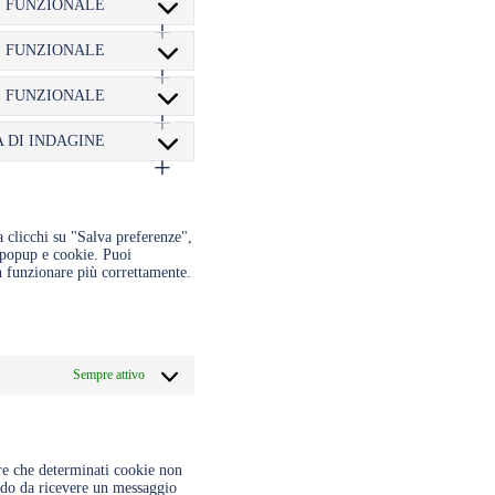
SERVICE
FUNZIONALE
CONSENT
GOOGLE-
TO
ANALYTICS
SERVICE
FUNZIONALE
CONSENT
GDPR-
TO
COOKIE-
SERVICE
FUNZIONALE
CONSENT
CONSENT
WPML
TO
SERVICE
A DI INDAGINE
CONSENT
COMPLIANZ
TO
SERVICE
VARIE
 clicchi su "Salva preferenze",
i popup e cookie. Puoi
on funzionare più correttamente.
Sempre attivo
re che determinati cookie non
modo da ricevere un messaggio